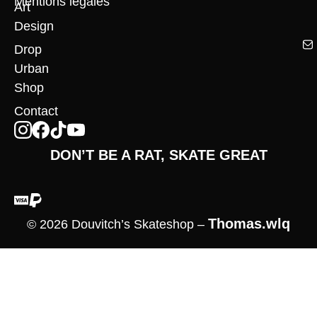
Mentions légales
Art
Design
Drop
Urban
Shop
Contact
DON’T BE A RAT, SKATE GREAT
Thomas.wlq
© 2026 Douvitch’s Skateshop –