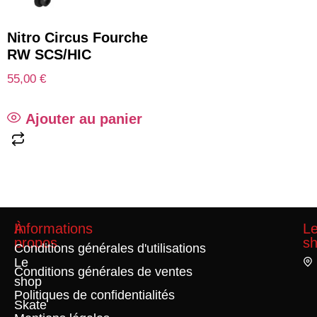
Nitro Circus Fourche
RW SCS/HIC
55,00
€
Ajouter au panier
À
Informations
L
propos
s
Conditions générales d'utilisations
Le
Conditions générales de ventes
shop
Politiques de confidentialités
Skate