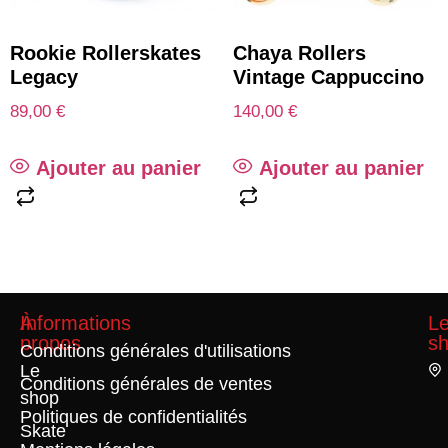
Rookie Rollerskates
Chaya Rollers
Legacy
Vintage Cappuccino
89,00
€
140,00
€
Ajouter au panier
Ajouter au panier
À
Informations
L
propos
s
Conditions générales d'utilisations
Le
Conditions générales de ventes
shop
Politiques de confidentialités
Skate