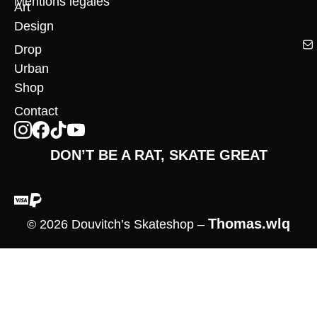
Mentions légales
Art
Design
Drop
Urban
Shop
Contact
DON’T BE A RAT, SKATE GREAT
Thomas.wlq
© 2026 Douvitch’s Skateshop –